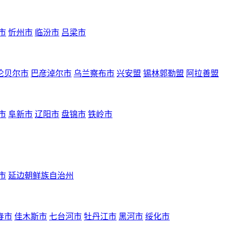
市
忻州市
临汾市
吕梁市
伦贝尔市
巴彦淖尔市
乌兰察布市
兴安盟
锡林郭勒盟
阿拉善盟
市
阜新市
辽阳市
盘锦市
铁岭市
市
延边朝鲜族自治州
春市
佳木斯市
七台河市
牡丹江市
黑河市
绥化市