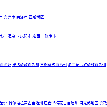
市
安康市
商洛市
西咸新区
凉市
酒泉市
庆阳市
定西市
陇南市
自治州
果洛藏族自治州
玉树藏族自治州
海西蒙古族藏族自治州
治州
博尔塔拉蒙古自治州
巴音郭楞蒙古自治州
阿克苏地区
克孜