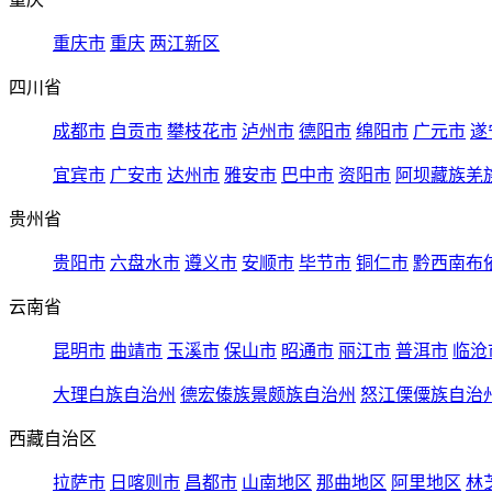
重庆市
重庆
两江新区
四川省
成都市
自贡市
攀枝花市
泸州市
德阳市
绵阳市
广元市
遂
宜宾市
广安市
达州市
雅安市
巴中市
资阳市
阿坝藏族羌
贵州省
贵阳市
六盘水市
遵义市
安顺市
毕节市
铜仁市
黔西南布
云南省
昆明市
曲靖市
玉溪市
保山市
昭通市
丽江市
普洱市
临沧
大理白族自治州
德宏傣族景颇族自治州
怒江傈僳族自治
西藏自治区
拉萨市
日喀则市
昌都市
山南地区
那曲地区
阿里地区
林