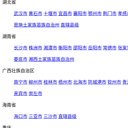
湖北省
武汉市
黄石市
十堰市
宜昌市
襄阳市
鄂州市
荆门市
孝感
恩施土家族苗族自治州
直辖县级
湖南省
长沙市
株洲市
湘潭市
衡阳市
邵阳市
岳阳市
常德市
张家
娄底市
湘西土家族苗族自治州
广西壮族自治区
南宁市
柳州市
桂林市
梧州市
北海市
防城港市
钦州市
贵
来宾市
崇左市
海南省
海口市
三亚市
三沙市
直辖县级
重庆