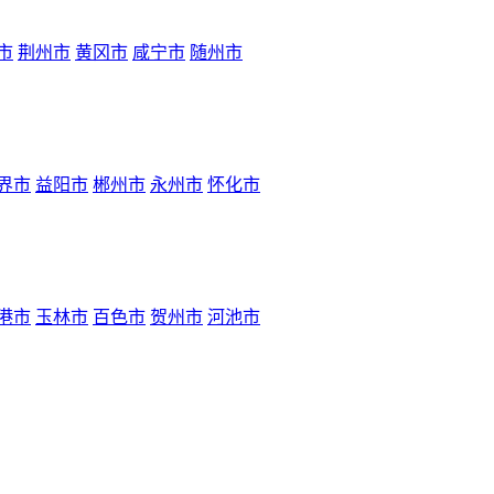
市
荆州市
黄冈市
咸宁市
随州市
界市
益阳市
郴州市
永州市
怀化市
港市
玉林市
百色市
贺州市
河池市