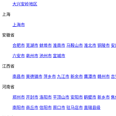
大兴安岭地区
上海
上海市
安徽省
合肥市
芜湖市
蚌埠市
淮南市
马鞍山市
淮北市
铜陵市
安
六安市
亳州市
池州市
宣城市
江西省
南昌市
景德镇市
萍乡市
九江市
新余市
鹰潭市
赣州市
吉
河南省
郑州市
开封市
洛阳市
平顶山市
安阳市
鹤壁市
新乡市
焦
南阳市
商丘市
信阳市
周口市
驻马店市
直辖县级