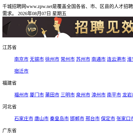
千城招聘网www.zpw.net是覆盖全国各省、市、区县的
需求。 2026年08月07日 星期五
江苏省
南京市
无锡市
徐州市
常州市
苏州市
南通市
连云港市
淮
宿迁市
福建省
福州市
厦门市
莆田市
三明市
泉州市
漳州市
南平市
龙岩
河北省
石家庄市
唐山市
秦皇岛市
邯郸市
邢台市
保定市
张家口
广东省