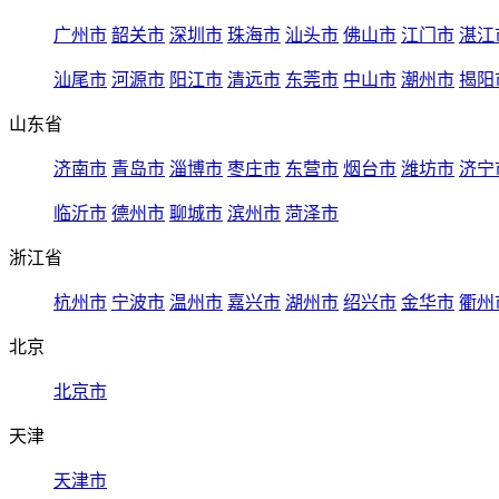
广州市
韶关市
深圳市
珠海市
汕头市
佛山市
江门市
湛江
汕尾市
河源市
阳江市
清远市
东莞市
中山市
潮州市
揭阳
山东省
济南市
青岛市
淄博市
枣庄市
东营市
烟台市
潍坊市
济宁
临沂市
德州市
聊城市
滨州市
菏泽市
浙江省
杭州市
宁波市
温州市
嘉兴市
湖州市
绍兴市
金华市
衢州
北京
北京市
天津
天津市