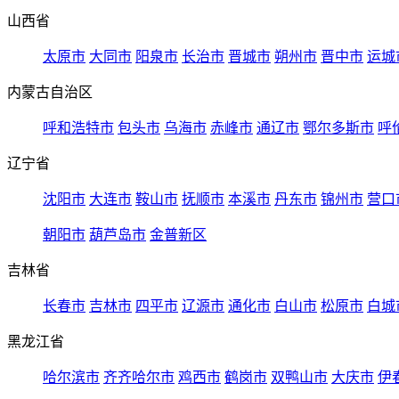
山西省
太原市
大同市
阳泉市
长治市
晋城市
朔州市
晋中市
运城
内蒙古自治区
呼和浩特市
包头市
乌海市
赤峰市
通辽市
鄂尔多斯市
呼
辽宁省
沈阳市
大连市
鞍山市
抚顺市
本溪市
丹东市
锦州市
营口
朝阳市
葫芦岛市
金普新区
吉林省
长春市
吉林市
四平市
辽源市
通化市
白山市
松原市
白城
黑龙江省
哈尔滨市
齐齐哈尔市
鸡西市
鹤岗市
双鸭山市
大庆市
伊