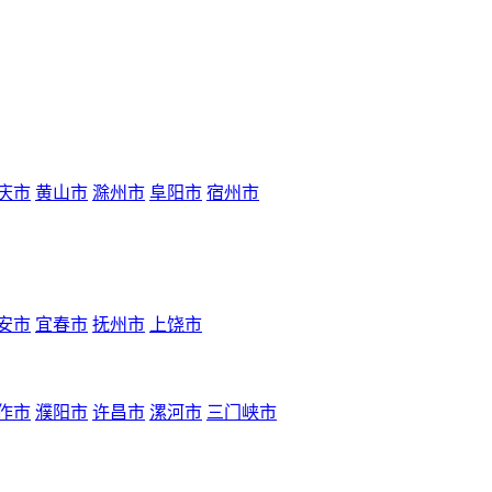
庆市
黄山市
滁州市
阜阳市
宿州市
安市
宜春市
抚州市
上饶市
作市
濮阳市
许昌市
漯河市
三门峡市