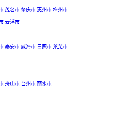
市
茂名市
肇庆市
惠州市
梅州市
市
云浮市
市
泰安市
威海市
日照市
莱芜市
市
舟山市
台州市
丽水市