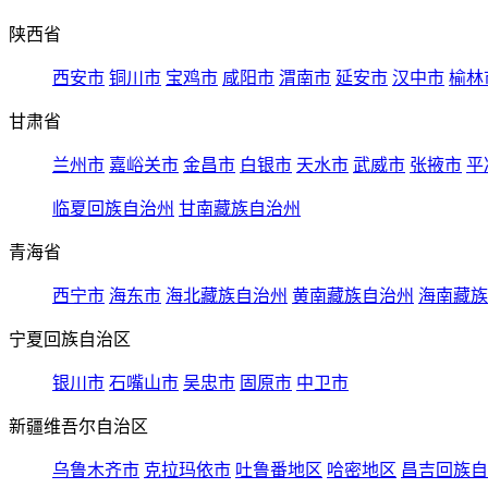
陕西省
西安市
铜川市
宝鸡市
咸阳市
渭南市
延安市
汉中市
榆林
甘肃省
兰州市
嘉峪关市
金昌市
白银市
天水市
武威市
张掖市
平
临夏回族自治州
甘南藏族自治州
青海省
西宁市
海东市
海北藏族自治州
黄南藏族自治州
海南藏族
宁夏回族自治区
银川市
石嘴山市
吴忠市
固原市
中卫市
新疆维吾尔自治区
乌鲁木齐市
克拉玛依市
吐鲁番地区
哈密地区
昌吉回族自