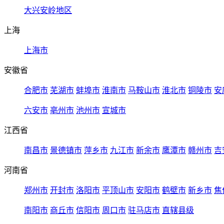
大兴安岭地区
上海
上海市
安徽省
合肥市
芜湖市
蚌埠市
淮南市
马鞍山市
淮北市
铜陵市
安
六安市
亳州市
池州市
宣城市
江西省
南昌市
景德镇市
萍乡市
九江市
新余市
鹰潭市
赣州市
吉
河南省
郑州市
开封市
洛阳市
平顶山市
安阳市
鹤壁市
新乡市
焦
南阳市
商丘市
信阳市
周口市
驻马店市
直辖县级