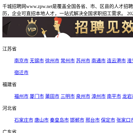
千城招聘网www.zpw.net是覆盖全国各省、市、区县的人
历，企业可直招本地人才，一站式解决全国求职招工需求。 2026
江苏省
南京市
无锡市
徐州市
常州市
苏州市
南通市
连云港市
淮
宿迁市
福建省
福州市
厦门市
莆田市
三明市
泉州市
漳州市
南平市
龙岩
河北省
石家庄市
唐山市
秦皇岛市
邯郸市
邢台市
保定市
张家口
广东省