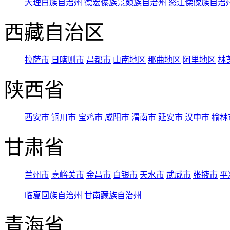
大理白族自治州
德宏傣族景颇族自治州
怒江傈僳族自治
西藏自治区
拉萨市
日喀则市
昌都市
山南地区
那曲地区
阿里地区
林
陕西省
西安市
铜川市
宝鸡市
咸阳市
渭南市
延安市
汉中市
榆林
甘肃省
兰州市
嘉峪关市
金昌市
白银市
天水市
武威市
张掖市
平
临夏回族自治州
甘南藏族自治州
青海省