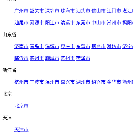
广州市
韶关市
深圳市
珠海市
汕头市
佛山市
江门市
湛江
汕尾市
河源市
阳江市
清远市
东莞市
中山市
潮州市
揭阳
山东省
济南市
青岛市
淄博市
枣庄市
东营市
烟台市
潍坊市
济宁
临沂市
德州市
聊城市
滨州市
菏泽市
浙江省
杭州市
宁波市
温州市
嘉兴市
湖州市
绍兴市
金华市
衢州
北京
北京市
天津
天津市