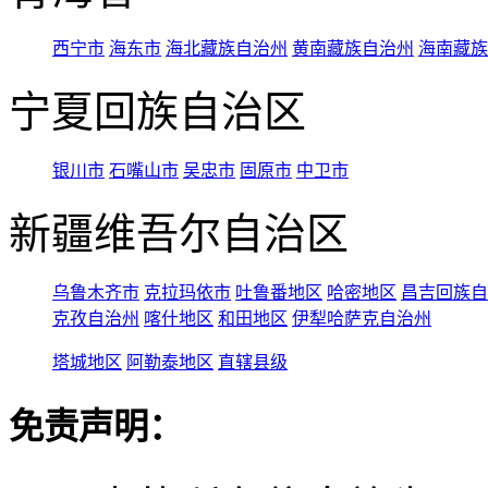
西宁市
海东市
海北藏族自治州
黄南藏族自治州
海南藏族
宁夏回族自治区
银川市
石嘴山市
吴忠市
固原市
中卫市
新疆维吾尔自治区
乌鲁木齐市
克拉玛依市
吐鲁番地区
哈密地区
昌吉回族自
克孜自治州
喀什地区
和田地区
伊犁哈萨克自治州
塔城地区
阿勒泰地区
直辖县级
免责声明：