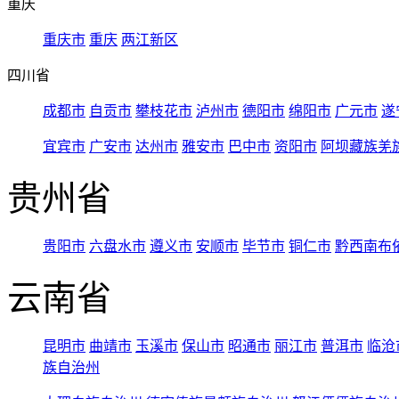
重庆
重庆市
重庆
两江新区
四川省
成都市
自贡市
攀枝花市
泸州市
德阳市
绵阳市
广元市
遂
宜宾市
广安市
达州市
雅安市
巴中市
资阳市
阿坝藏族羌
贵州省
贵阳市
六盘水市
遵义市
安顺市
毕节市
铜仁市
黔西南布
云南省
昆明市
曲靖市
玉溪市
保山市
昭通市
丽江市
普洱市
临沧
族自治州