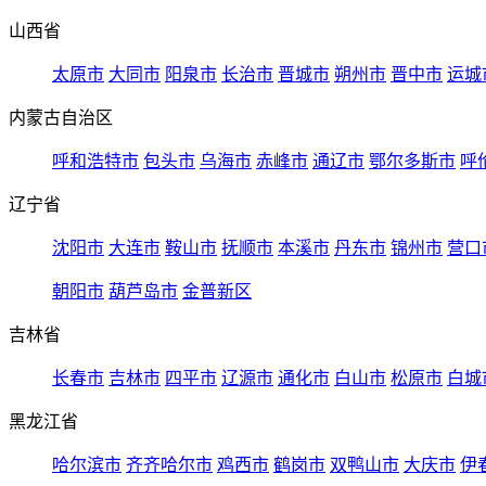
山西省
太原市
大同市
阳泉市
长治市
晋城市
朔州市
晋中市
运城
内蒙古自治区
呼和浩特市
包头市
乌海市
赤峰市
通辽市
鄂尔多斯市
呼
辽宁省
沈阳市
大连市
鞍山市
抚顺市
本溪市
丹东市
锦州市
营口
朝阳市
葫芦岛市
金普新区
吉林省
长春市
吉林市
四平市
辽源市
通化市
白山市
松原市
白城
黑龙江省
哈尔滨市
齐齐哈尔市
鸡西市
鹤岗市
双鸭山市
大庆市
伊