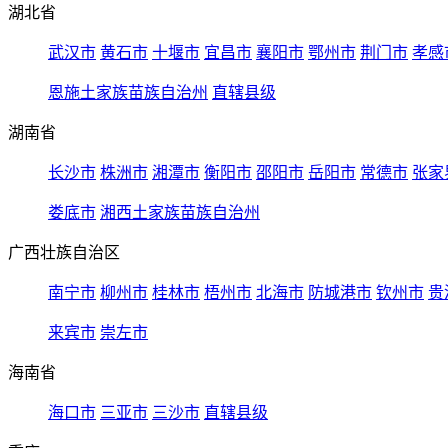
湖北省
武汉市
黄石市
十堰市
宜昌市
襄阳市
鄂州市
荆门市
孝感
恩施土家族苗族自治州
直辖县级
湖南省
长沙市
株洲市
湘潭市
衡阳市
邵阳市
岳阳市
常德市
张家
娄底市
湘西土家族苗族自治州
广西壮族自治区
南宁市
柳州市
桂林市
梧州市
北海市
防城港市
钦州市
贵
来宾市
崇左市
海南省
海口市
三亚市
三沙市
直辖县级