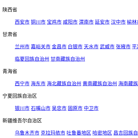
陕西省
西安市
铜川市
宝鸡市
咸阳市
渭南市
延安市
汉中市
榆林
甘肃省
兰州市
嘉峪关市
金昌市
白银市
天水市
武威市
张掖市
平
临夏回族自治州
甘南藏族自治州
青海省
西宁市
海东市
海北藏族自治州
黄南藏族自治州
海南藏族
宁夏回族自治区
银川市
石嘴山市
吴忠市
固原市
中卫市
新疆维吾尔自治区
乌鲁木齐市
克拉玛依市
吐鲁番地区
哈密地区
昌吉回族自