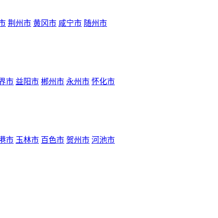
市
荆州市
黄冈市
咸宁市
随州市
界市
益阳市
郴州市
永州市
怀化市
港市
玉林市
百色市
贺州市
河池市