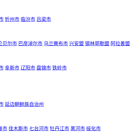
市
忻州市
临汾市
吕梁市
伦贝尔市
巴彦淖尔市
乌兰察布市
兴安盟
锡林郭勒盟
阿拉善盟
市
阜新市
辽阳市
盘锦市
铁岭市
市
延边朝鲜族自治州
春市
佳木斯市
七台河市
牡丹江市
黑河市
绥化市