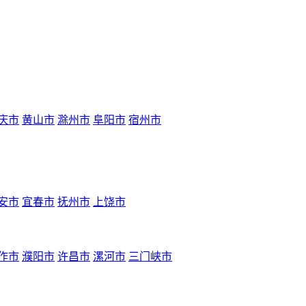
庆市
黄山市
滁州市
阜阳市
宿州市
安市
宜春市
抚州市
上饶市
作市
濮阳市
许昌市
漯河市
三门峡市