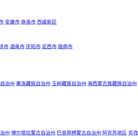
市
安康市
商洛市
西咸新区
凉市
酒泉市
庆阳市
定西市
陇南市
自治州
果洛藏族自治州
玉树藏族自治州
海西蒙古族藏族自治州
治州
博尔塔拉蒙古自治州
巴音郭楞蒙古自治州
阿克苏地区
克孜