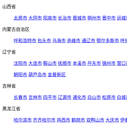
山西省
太原市
大同市
阳泉市
长治市
晋城市
朔州市
晋中市
运城
内蒙古自治区
呼和浩特市
包头市
乌海市
赤峰市
通辽市
鄂尔多斯市
呼
辽宁省
沈阳市
大连市
鞍山市
抚顺市
本溪市
丹东市
锦州市
营口
朝阳市
葫芦岛市
金普新区
吉林省
长春市
吉林市
四平市
辽源市
通化市
白山市
松原市
白城
黑龙江省
哈尔滨市
齐齐哈尔市
鸡西市
鹤岗市
双鸭山市
大庆市
伊