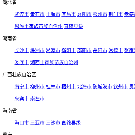
湖北省
武汉市
黄石市
十堰市
宜昌市
襄阳市
鄂州市
荆门市
孝感
恩施土家族苗族自治州
直辖县级
湖南省
长沙市
株洲市
湘潭市
衡阳市
邵阳市
岳阳市
常德市
张家
娄底市
湘西土家族苗族自治州
广西壮族自治区
南宁市
柳州市
桂林市
梧州市
北海市
防城港市
钦州市
贵
来宾市
崇左市
海南省
海口市
三亚市
三沙市
直辖县级
重庆