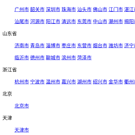
广州市
韶关市
深圳市
珠海市
汕头市
佛山市
江门市
湛江
汕尾市
河源市
阳江市
清远市
东莞市
中山市
潮州市
揭阳
山东省
济南市
青岛市
淄博市
枣庄市
东营市
烟台市
潍坊市
济宁
临沂市
德州市
聊城市
滨州市
菏泽市
浙江省
杭州市
宁波市
温州市
嘉兴市
湖州市
绍兴市
金华市
衢州
北京
北京市
天津
天津市