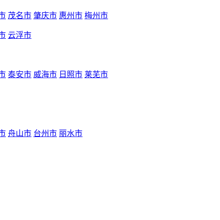
市
茂名市
肇庆市
惠州市
梅州市
市
云浮市
市
泰安市
威海市
日照市
莱芜市
市
舟山市
台州市
丽水市