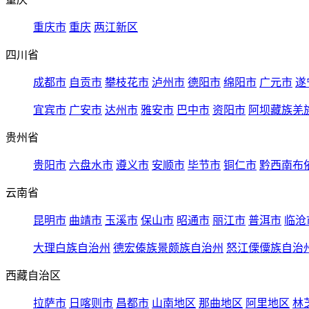
重庆市
重庆
两江新区
四川省
成都市
自贡市
攀枝花市
泸州市
德阳市
绵阳市
广元市
遂
宜宾市
广安市
达州市
雅安市
巴中市
资阳市
阿坝藏族羌
贵州省
贵阳市
六盘水市
遵义市
安顺市
毕节市
铜仁市
黔西南布
云南省
昆明市
曲靖市
玉溪市
保山市
昭通市
丽江市
普洱市
临沧
大理白族自治州
德宏傣族景颇族自治州
怒江傈僳族自治
西藏自治区
拉萨市
日喀则市
昌都市
山南地区
那曲地区
阿里地区
林