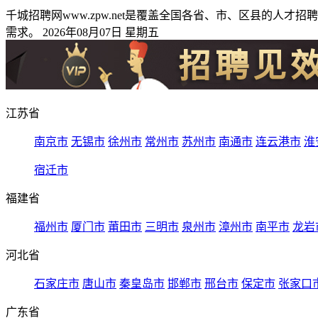
千城招聘网www.zpw.net是覆盖全国各省、市、区县的
需求。 2026年08月07日 星期五
江苏省
南京市
无锡市
徐州市
常州市
苏州市
南通市
连云港市
淮
宿迁市
福建省
福州市
厦门市
莆田市
三明市
泉州市
漳州市
南平市
龙岩
河北省
石家庄市
唐山市
秦皇岛市
邯郸市
邢台市
保定市
张家口
广东省