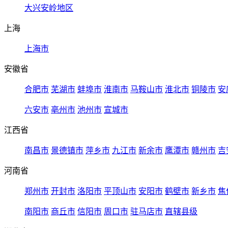
大兴安岭地区
上海
上海市
安徽省
合肥市
芜湖市
蚌埠市
淮南市
马鞍山市
淮北市
铜陵市
安
六安市
亳州市
池州市
宣城市
江西省
南昌市
景德镇市
萍乡市
九江市
新余市
鹰潭市
赣州市
吉
河南省
郑州市
开封市
洛阳市
平顶山市
安阳市
鹤壁市
新乡市
焦
南阳市
商丘市
信阳市
周口市
驻马店市
直辖县级