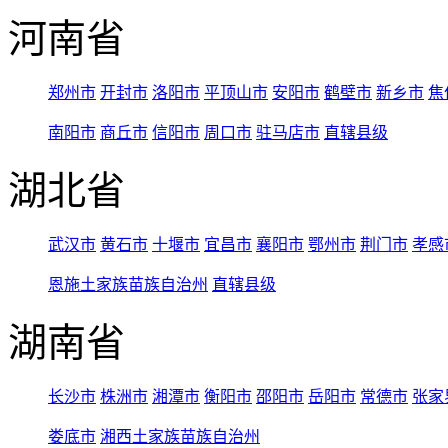
河南省
郑州市
开封市
洛阳市
平顶山市
安阳市
鹤壁市
新乡市
焦
南阳市
商丘市
信阳市
周口市
驻马店市
直辖县级
湖北省
武汉市
黄石市
十堰市
宜昌市
襄阳市
鄂州市
荆门市
孝感
恩施土家族苗族自治州
直辖县级
湖南省
长沙市
株洲市
湘潭市
衡阳市
邵阳市
岳阳市
常德市
张家
娄底市
湘西土家族苗族自治州