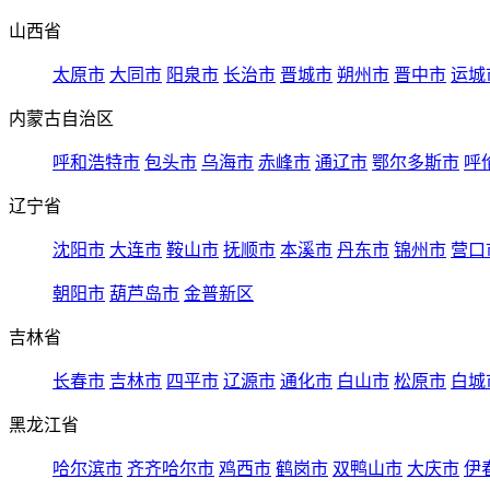
山西省
太原市
大同市
阳泉市
长治市
晋城市
朔州市
晋中市
运城
内蒙古自治区
呼和浩特市
包头市
乌海市
赤峰市
通辽市
鄂尔多斯市
呼
辽宁省
沈阳市
大连市
鞍山市
抚顺市
本溪市
丹东市
锦州市
营口
朝阳市
葫芦岛市
金普新区
吉林省
长春市
吉林市
四平市
辽源市
通化市
白山市
松原市
白城
黑龙江省
哈尔滨市
齐齐哈尔市
鸡西市
鹤岗市
双鸭山市
大庆市
伊