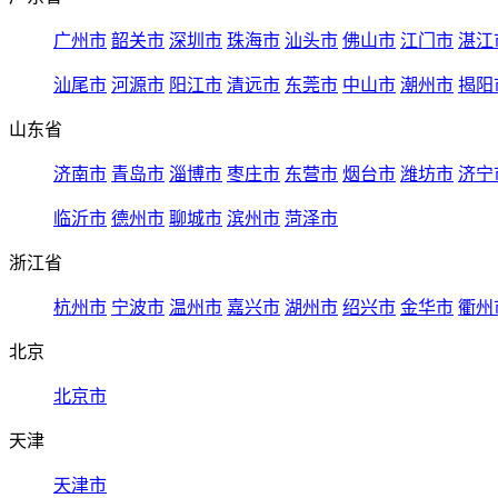
广州市
韶关市
深圳市
珠海市
汕头市
佛山市
江门市
湛江
汕尾市
河源市
阳江市
清远市
东莞市
中山市
潮州市
揭阳
山东省
济南市
青岛市
淄博市
枣庄市
东营市
烟台市
潍坊市
济宁
临沂市
德州市
聊城市
滨州市
菏泽市
浙江省
杭州市
宁波市
温州市
嘉兴市
湖州市
绍兴市
金华市
衢州
北京
北京市
天津
天津市