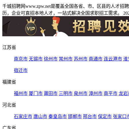
千城招聘网www.zpw.net是覆盖全国各省、市、区县的人
历，企业可直招本地人才，一站式解决全国求职招工需求。 2026
江苏省
南京市
无锡市
徐州市
常州市
苏州市
南通市
连云港市
淮
宿迁市
福建省
福州市
厦门市
莆田市
三明市
泉州市
漳州市
南平市
龙岩
河北省
石家庄市
唐山市
秦皇岛市
邯郸市
邢台市
保定市
张家口
广东省