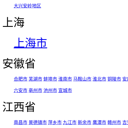
大兴安岭地区
上海
上海市
安徽省
合肥市
芜湖市
蚌埠市
淮南市
马鞍山市
淮北市
铜陵市
安
六安市
亳州市
池州市
宣城市
江西省
南昌市
景德镇市
萍乡市
九江市
新余市
鹰潭市
赣州市
吉