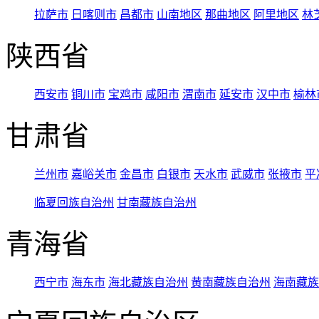
拉萨市
日喀则市
昌都市
山南地区
那曲地区
阿里地区
林
陕西省
西安市
铜川市
宝鸡市
咸阳市
渭南市
延安市
汉中市
榆林
甘肃省
兰州市
嘉峪关市
金昌市
白银市
天水市
武威市
张掖市
平
临夏回族自治州
甘南藏族自治州
青海省
西宁市
海东市
海北藏族自治州
黄南藏族自治州
海南藏族