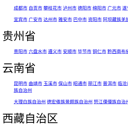
成都市
自贡市
攀枝花市
泸州市
德阳市
绵阳市
广元市
遂
宜宾市
广安市
达州市
雅安市
巴中市
资阳市
阿坝藏族羌
贵州省
贵阳市
六盘水市
遵义市
安顺市
毕节市
铜仁市
黔西南布
云南省
昆明市
曲靖市
玉溪市
保山市
昭通市
丽江市
普洱市
临沧
族自治州
大理白族自治州
德宏傣族景颇族自治州
怒江傈僳族自治
西藏自治区