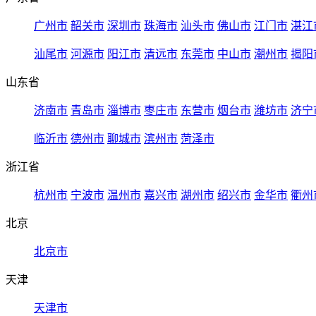
广州市
韶关市
深圳市
珠海市
汕头市
佛山市
江门市
湛江
汕尾市
河源市
阳江市
清远市
东莞市
中山市
潮州市
揭阳
山东省
济南市
青岛市
淄博市
枣庄市
东营市
烟台市
潍坊市
济宁
临沂市
德州市
聊城市
滨州市
菏泽市
浙江省
杭州市
宁波市
温州市
嘉兴市
湖州市
绍兴市
金华市
衢州
北京
北京市
天津
天津市