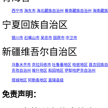
西宁市
海东市
海北藏族自治州
黄南藏族自治州
海南藏族
宁夏回族自治区
银川市
石嘴山市
吴忠市
固原市
中卫市
新疆维吾尔自治区
乌鲁木齐市
克拉玛依市
吐鲁番地区
哈密地区
昌吉回族自
克孜自治州
喀什地区
和田地区
伊犁哈萨克自治州
塔城地区
阿勒泰地区
直辖县级
免责声明：