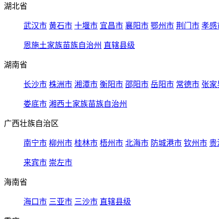
湖北省
武汉市
黄石市
十堰市
宜昌市
襄阳市
鄂州市
荆门市
孝感
恩施土家族苗族自治州
直辖县级
湖南省
长沙市
株洲市
湘潭市
衡阳市
邵阳市
岳阳市
常德市
张家
娄底市
湘西土家族苗族自治州
广西壮族自治区
南宁市
柳州市
桂林市
梧州市
北海市
防城港市
钦州市
贵
来宾市
崇左市
海南省
海口市
三亚市
三沙市
直辖县级