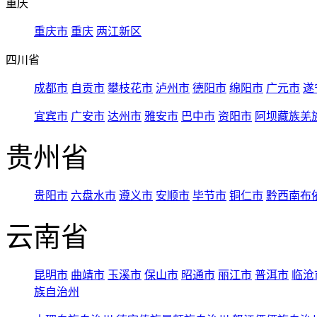
重庆
重庆市
重庆
两江新区
四川省
成都市
自贡市
攀枝花市
泸州市
德阳市
绵阳市
广元市
遂
宜宾市
广安市
达州市
雅安市
巴中市
资阳市
阿坝藏族羌
贵州省
贵阳市
六盘水市
遵义市
安顺市
毕节市
铜仁市
黔西南布
云南省
昆明市
曲靖市
玉溪市
保山市
昭通市
丽江市
普洱市
临沧
族自治州