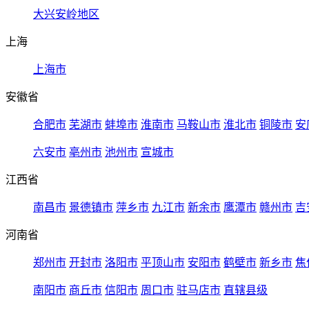
大兴安岭地区
上海
上海市
安徽省
合肥市
芜湖市
蚌埠市
淮南市
马鞍山市
淮北市
铜陵市
安
六安市
亳州市
池州市
宣城市
江西省
南昌市
景德镇市
萍乡市
九江市
新余市
鹰潭市
赣州市
吉
河南省
郑州市
开封市
洛阳市
平顶山市
安阳市
鹤壁市
新乡市
焦
南阳市
商丘市
信阳市
周口市
驻马店市
直辖县级