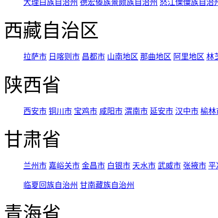
大理白族自治州
德宏傣族景颇族自治州
怒江傈僳族自治
西藏自治区
拉萨市
日喀则市
昌都市
山南地区
那曲地区
阿里地区
林
陕西省
西安市
铜川市
宝鸡市
咸阳市
渭南市
延安市
汉中市
榆林
甘肃省
兰州市
嘉峪关市
金昌市
白银市
天水市
武威市
张掖市
平
临夏回族自治州
甘南藏族自治州
青海省