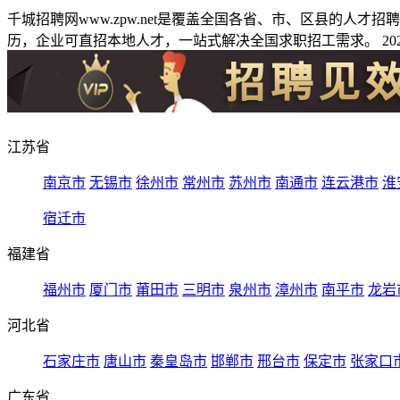
千城招聘网www.zpw.net是覆盖全国各省、市、区县的人
历，企业可直招本地人才，一站式解决全国求职招工需求。 2026
江苏省
南京市
无锡市
徐州市
常州市
苏州市
南通市
连云港市
淮
宿迁市
福建省
福州市
厦门市
莆田市
三明市
泉州市
漳州市
南平市
龙岩
河北省
石家庄市
唐山市
秦皇岛市
邯郸市
邢台市
保定市
张家口
广东省