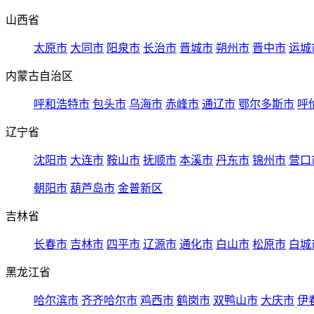
山西省
太原市
大同市
阳泉市
长治市
晋城市
朔州市
晋中市
运城
内蒙古自治区
呼和浩特市
包头市
乌海市
赤峰市
通辽市
鄂尔多斯市
呼
辽宁省
沈阳市
大连市
鞍山市
抚顺市
本溪市
丹东市
锦州市
营口
朝阳市
葫芦岛市
金普新区
吉林省
长春市
吉林市
四平市
辽源市
通化市
白山市
松原市
白城
黑龙江省
哈尔滨市
齐齐哈尔市
鸡西市
鹤岗市
双鸭山市
大庆市
伊