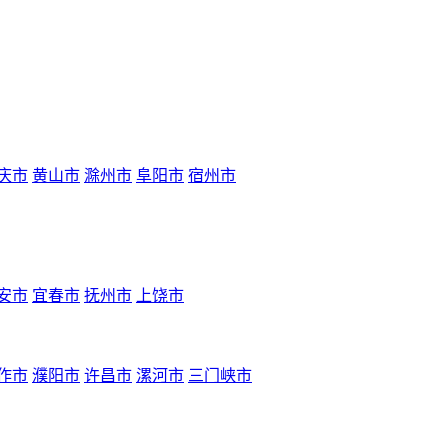
庆市
黄山市
滁州市
阜阳市
宿州市
安市
宜春市
抚州市
上饶市
作市
濮阳市
许昌市
漯河市
三门峡市