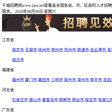
千城招聘网www.zpw.net是覆盖全国各省、市、区县的
需求。 2026年08月08日 星期六
江苏省
南京市
无锡市
徐州市
常州市
苏州市
南通市
连云港市
淮
宿迁市
福建省
福州市
厦门市
莆田市
三明市
泉州市
漳州市
南平市
龙岩
河北省
石家庄市
唐山市
秦皇岛市
邯郸市
邢台市
保定市
张家口
广东省