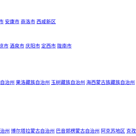
市
安康市
商洛市
西咸新区
凉市
酒泉市
庆阳市
定西市
陇南市
自治州
果洛藏族自治州
玉树藏族自治州
海西蒙古族藏族自治州
治州
博尔塔拉蒙古自治州
巴音郭楞蒙古自治州
阿克苏地区
克孜