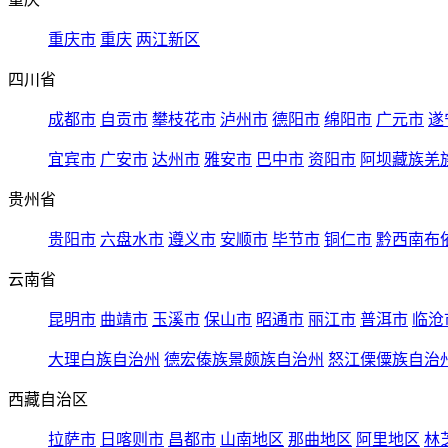
重庆市
重庆
两江新区
四川省
成都市
自贡市
攀枝花市
泸州市
德阳市
绵阳市
广元市
遂
宜宾市
广安市
达州市
雅安市
巴中市
资阳市
阿坝藏族羌
贵州省
贵阳市
六盘水市
遵义市
安顺市
毕节市
铜仁市
黔西南布
云南省
昆明市
曲靖市
玉溪市
保山市
昭通市
丽江市
普洱市
临沧
大理白族自治州
德宏傣族景颇族自治州
怒江傈僳族自治
西藏自治区
拉萨市
日喀则市
昌都市
山南地区
那曲地区
阿里地区
林