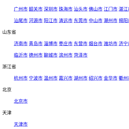
广州市
韶关市
深圳市
珠海市
汕头市
佛山市
江门市
湛江
汕尾市
河源市
阳江市
清远市
东莞市
中山市
潮州市
揭阳
山东省
济南市
青岛市
淄博市
枣庄市
东营市
烟台市
潍坊市
济宁
临沂市
德州市
聊城市
滨州市
菏泽市
浙江省
杭州市
宁波市
温州市
嘉兴市
湖州市
绍兴市
金华市
衢州
北京
北京市
天津
天津市