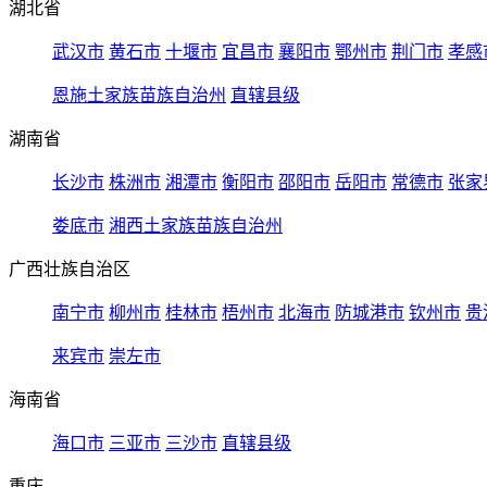
湖北省
武汉市
黄石市
十堰市
宜昌市
襄阳市
鄂州市
荆门市
孝感
恩施土家族苗族自治州
直辖县级
湖南省
长沙市
株洲市
湘潭市
衡阳市
邵阳市
岳阳市
常德市
张家
娄底市
湘西土家族苗族自治州
广西壮族自治区
南宁市
柳州市
桂林市
梧州市
北海市
防城港市
钦州市
贵
来宾市
崇左市
海南省
海口市
三亚市
三沙市
直辖县级
重庆