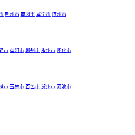
市
荆州市
黄冈市
咸宁市
随州市
界市
益阳市
郴州市
永州市
怀化市
港市
玉林市
百色市
贺州市
河池市