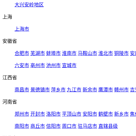
大兴安岭地区
上海
上海市
安徽省
合肥市
芜湖市
蚌埠市
淮南市
马鞍山市
淮北市
铜陵市
安
六安市
亳州市
池州市
宣城市
江西省
南昌市
景德镇市
萍乡市
九江市
新余市
鹰潭市
赣州市
吉
河南省
郑州市
开封市
洛阳市
平顶山市
安阳市
鹤壁市
新乡市
焦
南阳市
商丘市
信阳市
周口市
驻马店市
直辖县级