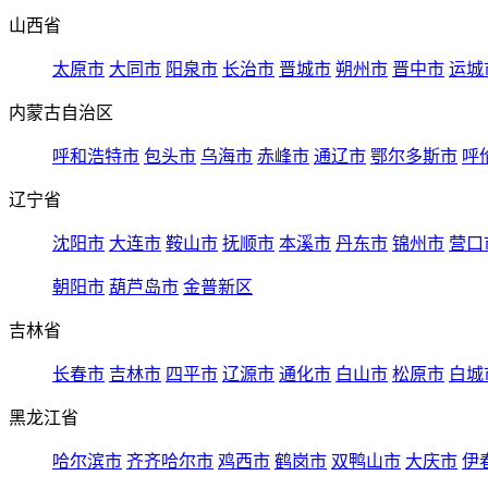
山西省
太原市
大同市
阳泉市
长治市
晋城市
朔州市
晋中市
运城
内蒙古自治区
呼和浩特市
包头市
乌海市
赤峰市
通辽市
鄂尔多斯市
呼
辽宁省
沈阳市
大连市
鞍山市
抚顺市
本溪市
丹东市
锦州市
营口
朝阳市
葫芦岛市
金普新区
吉林省
长春市
吉林市
四平市
辽源市
通化市
白山市
松原市
白城
黑龙江省
哈尔滨市
齐齐哈尔市
鸡西市
鹤岗市
双鸭山市
大庆市
伊