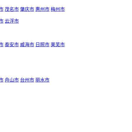
市
茂名市
肇庆市
惠州市
梅州市
市
云浮市
市
泰安市
威海市
日照市
莱芜市
市
舟山市
台州市
丽水市