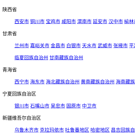
陕西省
西安市
铜川市
宝鸡市
咸阳市
渭南市
延安市
汉中市
榆林
甘肃省
兰州市
嘉峪关市
金昌市
白银市
天水市
武威市
张掖市
平
临夏回族自治州
甘南藏族自治州
青海省
西宁市
海东市
海北藏族自治州
黄南藏族自治州
海南藏族
宁夏回族自治区
银川市
石嘴山市
吴忠市
固原市
中卫市
新疆维吾尔自治区
乌鲁木齐市
克拉玛依市
吐鲁番地区
哈密地区
昌吉回族自