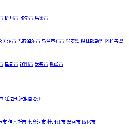
市
忻州市
临汾市
吕梁市
伦贝尔市
巴彦淖尔市
乌兰察布市
兴安盟
锡林郭勒盟
阿拉善盟
市
阜新市
辽阳市
盘锦市
铁岭市
市
延边朝鲜族自治州
春市
佳木斯市
七台河市
牡丹江市
黑河市
绥化市