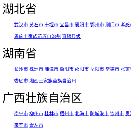
湖北省
武汉市
黄石市
十堰市
宜昌市
襄阳市
鄂州市
荆门市
孝感
恩施土家族苗族自治州
直辖县级
湖南省
长沙市
株洲市
湘潭市
衡阳市
邵阳市
岳阳市
常德市
张家
娄底市
湘西土家族苗族自治州
广西壮族自治区
南宁市
柳州市
桂林市
梧州市
北海市
防城港市
钦州市
贵
来宾市
崇左市