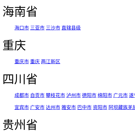
海南省
海口市
三亚市
三沙市
直辖县级
重庆
重庆市
重庆
两江新区
四川省
成都市
自贡市
攀枝花市
泸州市
德阳市
绵阳市
广元市
遂
宜宾市
广安市
达州市
雅安市
巴中市
资阳市
阿坝藏族羌
贵州省