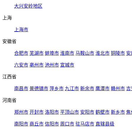
大兴安岭地区
上海
上海市
安徽省
合肥市
芜湖市
蚌埠市
淮南市
马鞍山市
淮北市
铜陵市
安
六安市
亳州市
池州市
宣城市
江西省
南昌市
景德镇市
萍乡市
九江市
新余市
鹰潭市
赣州市
吉
河南省
郑州市
开封市
洛阳市
平顶山市
安阳市
鹤壁市
新乡市
焦
南阳市
商丘市
信阳市
周口市
驻马店市
直辖县级