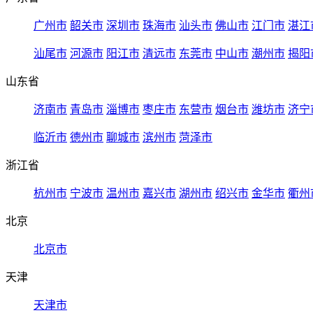
广州市
韶关市
深圳市
珠海市
汕头市
佛山市
江门市
湛江
汕尾市
河源市
阳江市
清远市
东莞市
中山市
潮州市
揭阳
山东省
济南市
青岛市
淄博市
枣庄市
东营市
烟台市
潍坊市
济宁
临沂市
德州市
聊城市
滨州市
菏泽市
浙江省
杭州市
宁波市
温州市
嘉兴市
湖州市
绍兴市
金华市
衢州
北京
北京市
天津
天津市