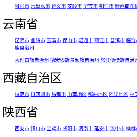
贵阳市
六盘水市
遵义市
安顺市
毕节市
铜仁市
黔西南布
云南省
昆明市
曲靖市
玉溪市
保山市
昭通市
丽江市
普洱市
临沧
族自治州
大理白族自治州
德宏傣族景颇族自治州
怒江傈僳族自治
西藏自治区
拉萨市
日喀则市
昌都市
山南地区
那曲地区
阿里地区
林
陕西省
西安市
铜川市
宝鸡市
咸阳市
渭南市
延安市
汉中市
榆林