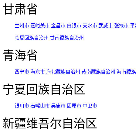
甘肃省
兰州市
嘉峪关市
金昌市
白银市
天水市
武威市
张掖市
平
临夏回族自治州
甘南藏族自治州
青海省
西宁市
海东市
海北藏族自治州
黄南藏族自治州
海南藏族
宁夏回族自治区
银川市
石嘴山市
吴忠市
固原市
中卫市
新疆维吾尔自治区