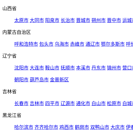
山西省
太原市
大同市
阳泉市
长治市
晋城市
朔州市
晋中市
运城
内蒙古自治区
呼和浩特市
包头市
乌海市
赤峰市
通辽市
鄂尔多斯市
呼
辽宁省
沈阳市
大连市
鞍山市
抚顺市
本溪市
丹东市
锦州市
营口
朝阳市
葫芦岛市
金普新区
吉林省
长春市
吉林市
四平市
辽源市
通化市
白山市
松原市
白城
黑龙江省
哈尔滨市
齐齐哈尔市
鸡西市
鹤岗市
双鸭山市
大庆市
伊