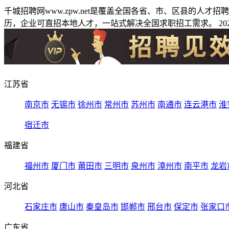
千城招聘网www.zpw.net是覆盖全国各省、市、区县的人
历，企业可直招本地人才，一站式解决全国求职招工需求。 2026
江苏省
南京市
无锡市
徐州市
常州市
苏州市
南通市
连云港市
淮
宿迁市
福建省
福州市
厦门市
莆田市
三明市
泉州市
漳州市
南平市
龙岩
河北省
石家庄市
唐山市
秦皇岛市
邯郸市
邢台市
保定市
张家口
广东省